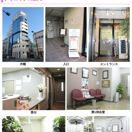
外観
入口
エントランス
第1待合室
受付