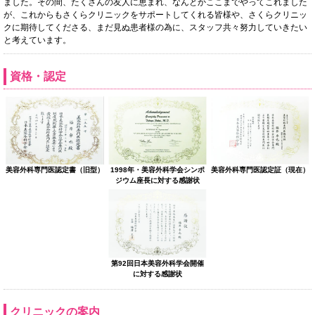
ました。その間、たくさんの友人に恵まれ、なんとかここまでやってこれました
が、これからもさくらクリニックをサポートしてくれる皆様や、さくらクリニッ
クに期待してくださる、まだ見ぬ患者様の為に、スタッフ共々努力していきたい
と考えています。
資格・認定
美容外科専門医認定書（旧型）
1998年・美容外科学会シンポ
美容外科専門医認定証（現在）
ジウム座長に対する感謝状
第92回日本美容外科学会開催
に対する感謝状
クリニックの案内