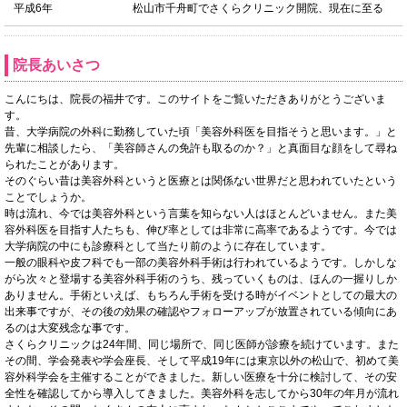
平成6年
松山市千舟町でさくらクリニック開院、現在に至る
院長あいさつ
こんにちは、院長の福井です。このサイトをご覧いただきありがとうございま
す。
昔、大学病院の外科に勤務していた頃「美容外科医を目指そうと思います。」と
先輩に相談したら、「美容師さんの免許も取るのか？」と真面目な顔をして尋ね
られたことがあります。
そのぐらい昔は美容外科というと医療とは関係ない世界だと思われていたという
ことでしょうか。
時は流れ、今では美容外科という言葉を知らない人はほとんどいません。また美
容外科医を目指す人たちも、伸び率としては非常に高率であるようです。今では
大学病院の中にも診療科として当たり前のように存在しています。
一般の眼科や皮フ科でも一部の美容外科手術は行われているようです。しかしな
がら次々と登場する美容外科手術のうち、残っていくものは、ほんの一握りしか
ありません。手術といえば、もちろん手術を受ける時がイベントとしての最大の
出来事ですが、その後の効果の確認やフォローアップが放置されている傾向にあ
るのは大変残念な事です。
さくらクリニックは24年間、同じ場所で、同じ医師が診療を続けています。また
その間、学会発表や学会座長、そして平成19年には東京以外の松山で、初めて美
容外科学会を主催することができました。新しい医療を十分に検討して、その安
全性を確認してから導入してきました。美容外科を志してから30年の年月が流れ