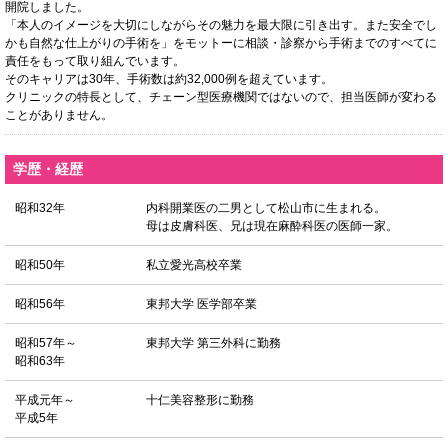
開院しました。
「本人のイメージを大切にしながらその魅力を最大限に引き出す。また安全でし
かも自然な仕上がりの手術を」をモットーに相談・診察から手術までのすべてに
責任をもって取り組んでいます。
そのキャリアは30年、手術数は約32,000例を超えています。
クリニックの特長として、チェーン型医療機関ではないので、担当医師が変わる
ことがありません。
学歴・経歴
昭和32年
内科開業医の二男として松山市に生まれる。
母は皮膚科医、兄は現在麻酔科医の医師一家。
昭和50年
私立愛光高校卒業
昭和56年
東邦大学 医学部卒業
昭和57年～
東邦大学 第三外科に勤務
昭和63年
平成元年～
十仁美容整形に勤務
平成5年